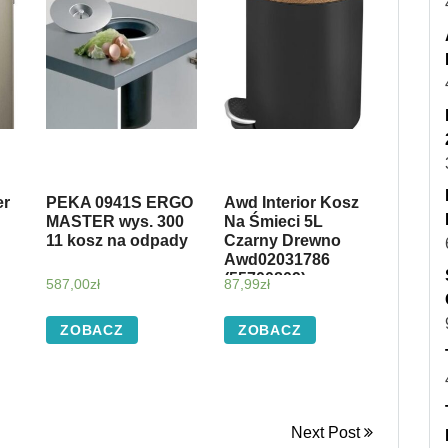
er
PEKA 0941S ERGO
Awd Interior Kosz
MASTER wys. 300
Na Śmieci 5L
11 kosz na odpady
Czarny Drewno
Awd02031786
(55700809)
587,00
zł
87,99
zł
ZOBACZ
ZOBACZ
Next Post