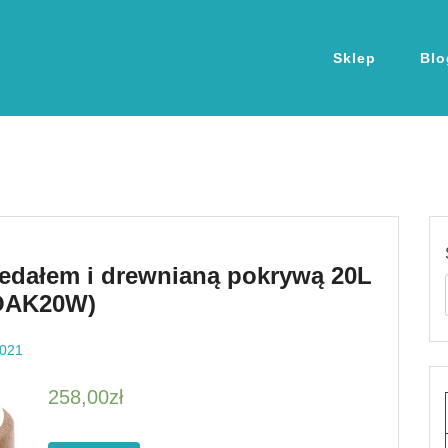
Sklep
Blo
pedałem i drewnianą pokrywą 20L
XOAK20W)
2021
258,00
zł