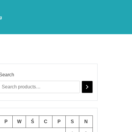
g
Search
P
W
Ś
C
P
S
N