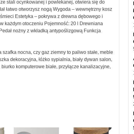
ze stali ocynkowanej i powlekanej, otwiera się do
dał łatwo otworzysz nogą Wygoda – wewnętrzny kosz
śmieci Estetyka – pokrywa z drewna dębowego i
ię w każdym otoczeniu Pojemność: 20 l Drewniana
Pedał nożny z wkładką antypoślizgową Funkcja
nia szafka nocna, czy gaz ziemny to paliwo stałe, meble
a dekoracyjna, łóżko sypialnia, biały dywan salon,
u, biurko komputerowe białe, przyłącze kanalizacyjne,