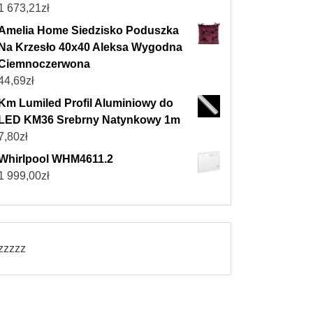
1 673,21
zł
Amelia Home Siedzisko Poduszka
Na Krzesło 40x40 Aleksa Wygodna
Ciemnoczerwona
44,69
zł
Km Lumiled Profil Aluminiowy do
LED KM36 Srebrny Natynkowy 1m
7,80
zł
Whirlpool WHM4611.2
1 999,00
zł
zzzzz