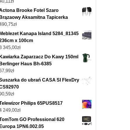
40,11
zł
Actona Brooke Fotel Szaro
Brązaowy Aksamitna Tapicerka
490,75
zł
Meblezet Kanapa Island 5284_81345
236cm x 100cm
3 345,00
zł
Kawiarka Zaparzacz Do Kawy 150ml
Berlinger Haus Bh-6385
67,99
zł
Suszarka do ubrań CASA SI FlexDry
CS92970
90,59
zł
Telewizor Philips 65PUS8517
4 249,00
zł
TomTom GO Professional 620
Europa 1PN6.002.05