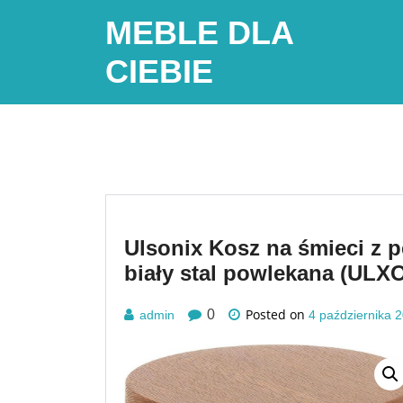
Skip
MEBLE DLA
to
content
CIEBIE
Ulsonix Kosz na śmieci z 
biały stal powlekana (UL
Posted on
0
admin
4 października 