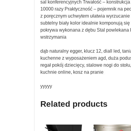
sal konferencyjnych Trwałość – konstrukcja 
10000 razy Praktyczność – pojemnik na pe
z poręcznym uchwytem ułatwia wyrzucanie 
subtelny biały kolor idealnie komponują s
pokrywa wykonana z dębu Stal powlekana 
wstrzymania
dąb naturalny egger, klucz 12, diall led, ta
kuchenne z wyposażeniem agd, duża poduszk
regał pokój dziecięcy, stalowe nogi do stoł
kuchnie online, kosz na pranie
yyyyy
Related products