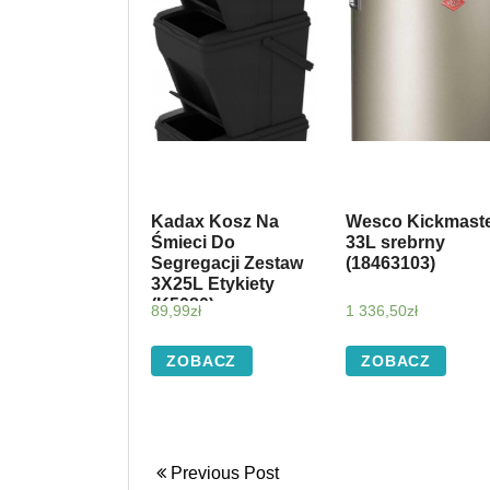
Kadax Kosz Na
Wesco Kickmast
Śmieci Do
33L srebrny
Segregacji Zestaw
(18463103)
3X25L Etykiety
(K5080)
89,99
zł
1 336,50
zł
ZOBACZ
ZOBACZ
Previous Post