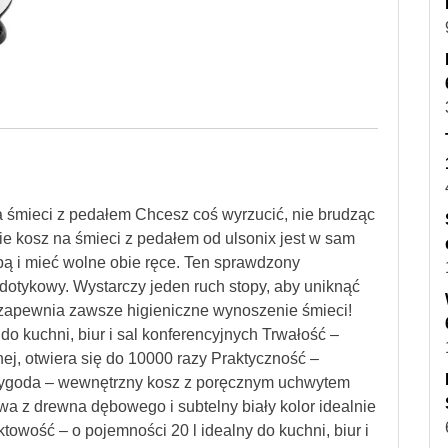
a śmieci z pedałem Chcesz coś wyrzucić, nie brudząc
zie kosz na śmieci z pedałem od ulsonix jest w sam
pą i mieć wolne obie ręce. Ten sprawdzony
zdotykowy. Wystarczy jeden ruch stopy, aby uniknąć
 zapewnia zawsze higieniczne wynoszenie śmieci!
o kuchni, biur i sal konferencyjnych Trwałość –
nej, otwiera się do 10000 razy Praktyczność –
Wygoda – wewnętrzny kosz z poręcznym uchwytem
wa z drewna dębowego i subtelny biały kolor idealnie
wość – o pojemności 20 l idealny do kuchni, biur i