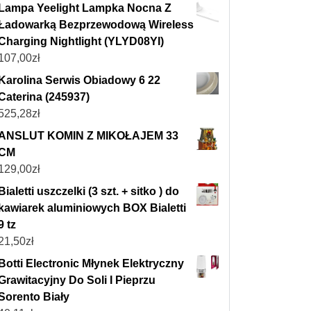
Lampa Yeelight Lampka Nocna Z
Ładowarką Bezprzewodową Wireless
Charging Nightlight (YLYD08YI)
107,00
zł
Karolina Serwis Obiadowy 6 22
Caterina (245937)
525,28
zł
ANSLUT KOMIN Z MIKOŁAJEM 33
CM
129,00
zł
Bialetti uszczelki (3 szt. + sitko ) do
kawiarek aluminiowych BOX Bialetti
9 tz
21,50
zł
Botti Electronic Młynek Elektryczny
Grawitacyjny Do Soli I Pieprzu
Sorento Biały