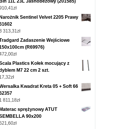
Bin 11L 23L Jasnobeżowy (201585)
910,41
zł
Narożnik Sentinel Velvet 2205 Prawy
61602
3 313,31
zł
Tradgard Zadaszenie Wejściowe
150x100cm (R69976)
472,00
zł
Scala Plastics Kołek mocujący z
dyblem M7 22 cm 2 szt.
17,32
zł
Wersalka Kwadrat Kreta 05 + Soft 66
62357
1 811,18
zł
Materac sprężynowy ATUT
SEMBELLA 90x200
621,60
zł