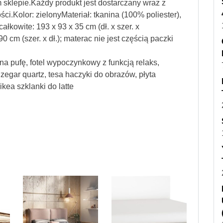
sklepie.Każdy produkt jest dostarczany wraz z
ści.Kolor: zielonyMateriał: tkanina (100% poliester),
kowite: 193 x 93 x 35 cm (dł. x szer. x
cm (szer. x dł.); materac nie jest częścią paczki
 na pufę, fotel wypoczynkowy z funkcją relaks,
zegar quartz, tesa haczyki do obrazów, płyta
kea szklanki do latte