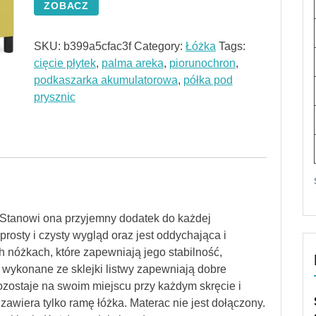
ZOBACZ
SKU:
b399a5cfac3f
Category:
Łóżka
Tags:
cięcie płytek
,
palma areka
,
piorunochron
,
podkaszarka akumulatorowa
,
półka pod
prysznic
a! Stanowi ona przyjemny dodatek do każdej
 prosty i czysty wygląd oraz jest oddychająca i
ch nóżkach, które zapewniają jego stabilność,
: wykonane ze sklejki listwy zapewniają dobre
ozostaje na swoim miejscu przy każdym skręcie i
wiera tylko ramę łóżka. Materac nie jest dołączony.