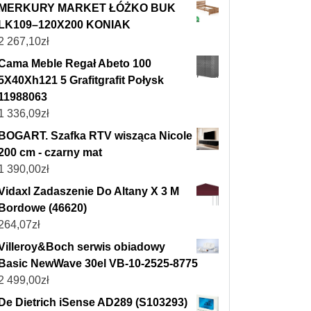
MERKURY MARKET ŁÓŻKO BUK
LK109–120X200 KONIAK
2 267,10
zł
Cama Meble Regał Abeto 100
5X40Xh121 5 Grafitgrafit Połysk
11988063
1 336,09
zł
BOGART. Szafka RTV wisząca Nicole
200 cm - czarny mat
1 390,00
zł
Vidaxl Zadaszenie Do Altany X 3 M
Bordowe (46620)
264,07
zł
Villeroy&Boch serwis obiadowy
Basic NewWave 30el VB-10-2525-8775
2 499,00
zł
De Dietrich iSense AD289 (S103293)