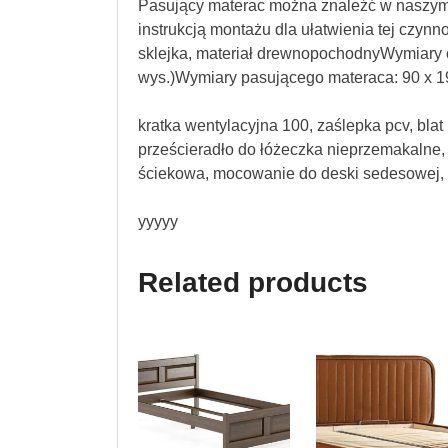
Pasujący materac można znaleźć w naszym 
instrukcją montażu dla ułatwienia tej czynno
sklejka, materiał drewnopochodnyWymiary cał
wys.)Wymiary pasującego materaca: 90 x 190 
kratka wentylacyjna 100, zaślepka pcv, blat
prześcieradło do łóżeczka nieprzemakalne, 
ściekowa, mocowanie do deski sedesowej, i
yyyyy
Related products