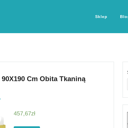
Sklep
Blo
a 90X190 Cm Obita Tkaniną
7
457,67
zł