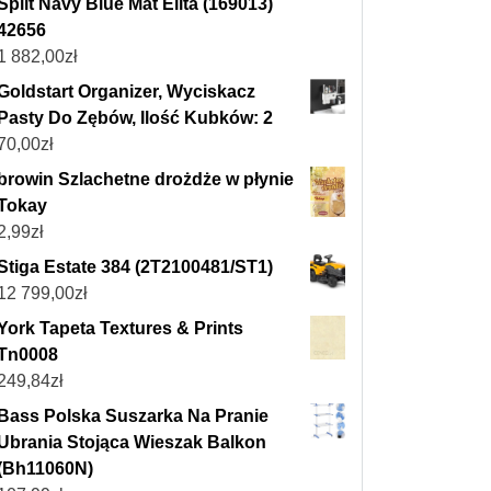
Split Navy Blue Mat Elita (169013)
42656
1 882,00
zł
Goldstart Organizer, Wyciskacz
Pasty Do Zębów, Ilość Kubków: 2
70,00
zł
browin Szlachetne drożdże w płynie
Tokay
2,99
zł
Stiga Estate 384 (2T2100481/ST1)
12 799,00
zł
York Tapeta Textures & Prints
Tn0008
249,84
zł
Bass Polska Suszarka Na Pranie
Ubrania Stojąca Wieszak Balkon
(Bh11060N)