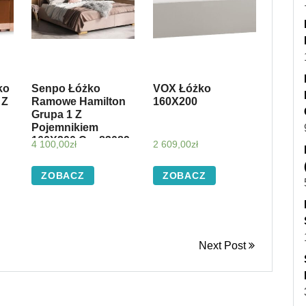
ko
Senpo Łóżko
VOX Łóżko
 Z
Ramowe Hamilton
160X200
Grupa 1 Z
Pojemnikiem
owa
160X200 Cm 83089
4 100,00
zł
2 609,00
zł
ZOBACZ
ZOBACZ
Next Post