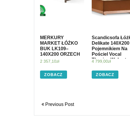
MERKURY
Scandicsofa Łóż
MARKET ŁÓŻKO
Delikate 140X200
BUK LK109–
Pojemnikiem Na
140X200 ORZECH
Pościel Vocal
Tkanina Welwet
2 357,10
zł
4 799,00
zł
01 Stock_12442
ZOBACZ
ZOBACZ
Previous Post