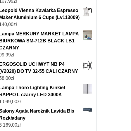
107,99
zł
Leopold Vienna Kawiarka Espresso
Maker Aluminium 6 Cups (Lv113009)
140,00
zł
Lampa MERKURY MARKET LAMPA
BIURKOWA SM-712B BLACK LB1
CZARNY
99,99
zł
ERGOSOLID UCHWYT NB P4
(V2020) DO TV 32-55 CALI CZARNY
58,00
zł
Lampa Thoro Lighting Kinkiet
SAPPO L czarny LED 3000K
1 099,00
zł
Salony Agata Narożnik Lavida Bis
Rozkładany
3 169,00
zł