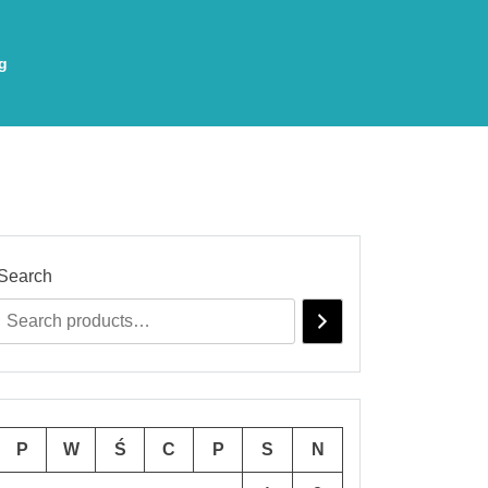
g
Search
P
W
Ś
C
P
S
N