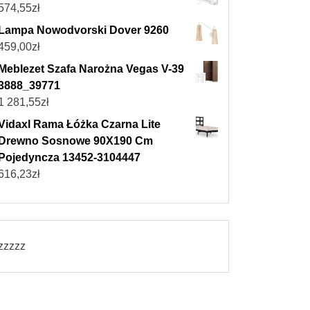
574,55
zł
Lampa Nowodvorski Dover 9260
459,00
zł
Meblezet Szafa Narożna Vegas V-39
3888_39771
1 281,55
zł
Vidaxl Rama Łóżka Czarna Lite
Drewno Sosnowe 90X190 Cm
Pojedyncza 13452-3104447
616,23
zł
zzzzz