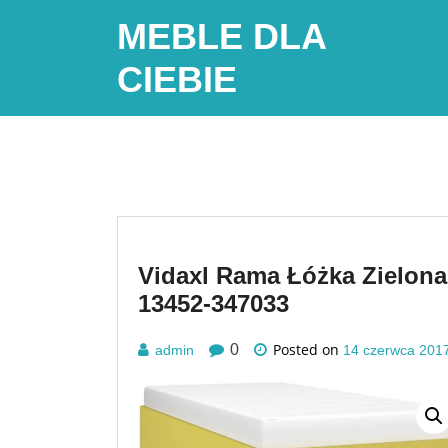
Skip
MEBLE DLA
to
content
CIEBIE
Vidaxl Rama Łóżka Zielon
13452-347033
Posted on
0
admin
14 czerwca 201