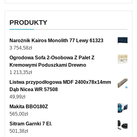
PRODUKTY
Narożnik Kairos Monolith 77 Lewy 61323
3 754,58
zł
Ogrodowa Sofa 2-Osobowa Z Palet Z
Kremowymi Poduszkami Drewno
1 213,35
zł
Listwa przypodłogowa MDF 2400x78x14mm
Dąb Nicea WR 57508
49,99
zł
Makita BBO180Z
565,00
zł
Sitram Garnki 7 El.
501,38
zł