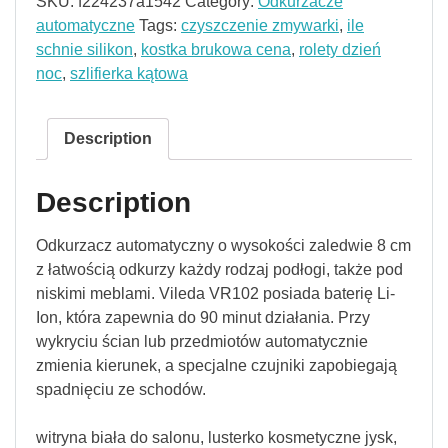
SKU:
f224237a1542
Category:
Odkurzacze
automatyczne
Tags:
czyszczenie zmywarki
,
ile
schnie silikon
,
kostka brukowa cena
,
rolety dzień
noc
,
szlifierka kątowa
Description
Description
Odkurzacz automatyczny o wysokości zaledwie 8 cm
z łatwością odkurzy każdy rodzaj podłogi, także pod
niskimi meblami. Vileda VR102 posiada baterię Li-
Ion, która zapewnia do 90 minut działania. Przy
wykryciu ścian lub przedmiotów automatycznie
zmienia kierunek, a specjalne czujniki zapobiegają
spadnięciu ze schodów.
witryna biała do salonu, lusterko kosmetyczne jysk,