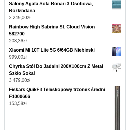
Salony Agata Sofa Bonari 3-Osobowa,
Rozkładana
2 249,00
zł
Rainbow High Sabrina St. Cloud Vision
582700
208,36
zł
Xiaomi Mi 10T Lite 5G 6/64GB Niebieski
999,00
zł
Chyrka Stół Do Jadalni 200X100cm Z Metal
Szkło Sokal
3 479,00
zł
Fiskars QuikFit Teleskopowy trzonek średni
F1000666
153,58
zł