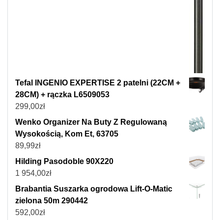
Tefal INGENIO EXPERTISE 2 patelni (22CM +
28CM) + rączka L6509053
299,00
zł
Wenko Organizer Na Buty Z Regulowaną
Wysokością, Kom Et, 63705
89,99
zł
Hilding Pasodoble 90X220
1 954,00
zł
Brabantia Suszarka ogrodowa Lift-O-Matic
zielona 50m 290442
592,00
zł