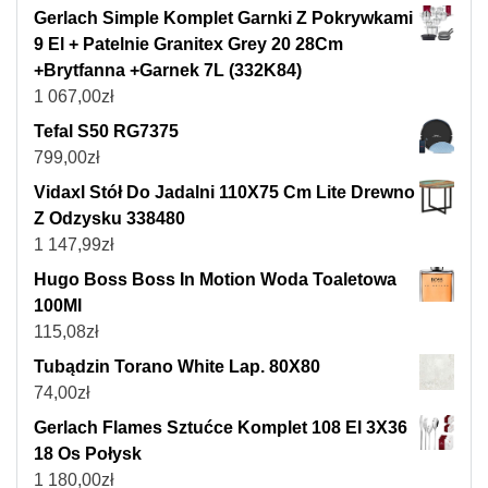
Gerlach Simple Komplet Garnki Z Pokrywkami
9 El + Patelnie Granitex Grey 20 28Cm
+Brytfanna +Garnek 7L (332K84)
1 067,00
zł
Tefal S50 RG7375
799,00
zł
Vidaxl Stół Do Jadalni 110X75 Cm Lite Drewno
Z Odzysku 338480
1 147,99
zł
Hugo Boss Boss In Motion Woda Toaletowa
100Ml
115,08
zł
Tubądzin Torano White Lap. 80X80
74,00
zł
Gerlach Flames Sztućce Komplet 108 El 3X36
18 Os Połysk
1 180,00
zł