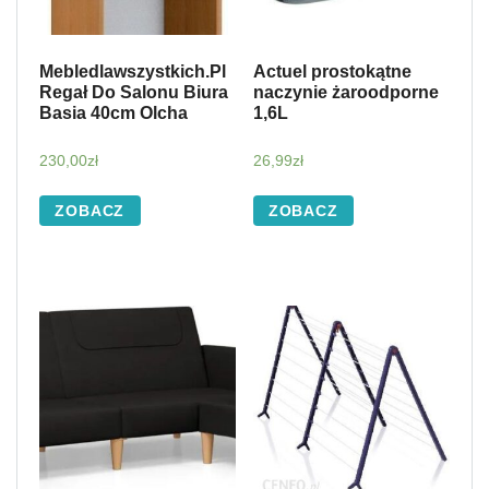
Mebledlawszystkich.Pl
Actuel prostokątne
Regał Do Salonu Biura
naczynie żaroodporne
Basia 40cm Olcha
1,6L
230,00
zł
26,99
zł
ZOBACZ
ZOBACZ