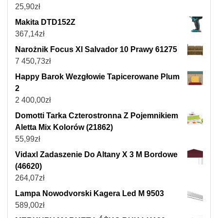
25,90
zł
Makita DTD152Z
367,14
zł
Narożnik Focus Xl Salvador 10 Prawy 61275
7 450,73
zł
Happy Barok Wezgłowie Tapicerowane Plum
2
2 400,00
zł
Domotti Tarka Czterostronna Z Pojemnikiem
Aletta Mix Kolorów (21862)
55,99
zł
Vidaxl Zadaszenie Do Altany X 3 M Bordowe
(46620)
264,07
zł
Lampa Nowodvorski Kagera Led M 9503
589,00
zł