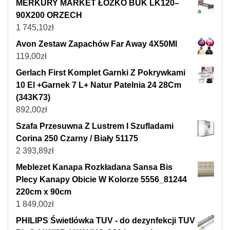
MERKURY MARKET ŁÓŻKO BUK LK120–
90X200 ORZECH
1 745,10
zł
Avon Zestaw Zapachów Far Away 4X50Ml
119,00
zł
Gerlach First Komplet Garnki Z Pokrywkami
10 El +Garnek 7 L+ Natur Patelnia 24 28Cm
(343K73)
892,00
zł
Szafa Przesuwna Z Lustrem I Szufladami
Corina 250 Czarny / Biały 51175
2 393,89
zł
Meblezet Kanapa Rozkładana Sansa Bis
Plecy Kanapy Obicie W Kolorze 5556_81244
220cm x 90cm
1 849,00
zł
PHILIPS Świetlówka TUV - do dezynfekcji TUV