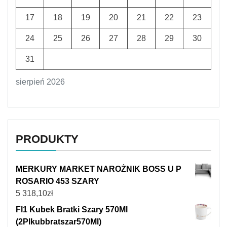
17
18
19
20
21
22
23
24
25
26
27
28
29
30
31
sierpień 2026
PRODUKTY
MERKURY MARKET NAROŻNIK BOSS U P
ROSARIO 453 SZARY
5 318,10
zł
Fl1 Kubek Bratki Szary 570Ml
(2Plkubbratszar570Ml)