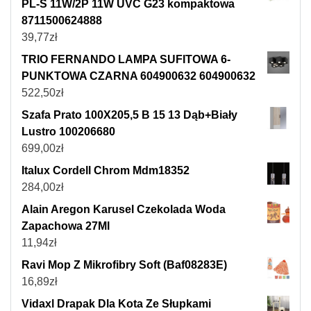
PL-S 11W/2P 11W UVC G23 kompaktowa
8711500624888
39,77
zł
TRIO FERNANDO LAMPA SUFITOWA 6-
PUNKTOWA CZARNA 604900632 604900632
522,50
zł
Szafa Prato 100X205,5 B 15 13 Dąb+Biały
Lustro 100206680
699,00
zł
Italux Cordell Chrom Mdm18352
284,00
zł
Alain Aregon Karusel Czekolada Woda
Zapachowa 27Ml
11,94
zł
Ravi Mop Z Mikrofibry Soft (Baf08283E)
16,89
zł
Vidaxl Drapak Dla Kota Ze Słupkami