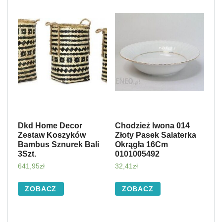
Dkd Home Decor
Chodzież Iwona 014
Zestaw Koszyków
Złoty Pasek Salaterka
Bambus Sznurek Bali
Okrągła 16Cm
3Szt.
0101005492
641,95
zł
32,41
zł
ZOBACZ
ZOBACZ