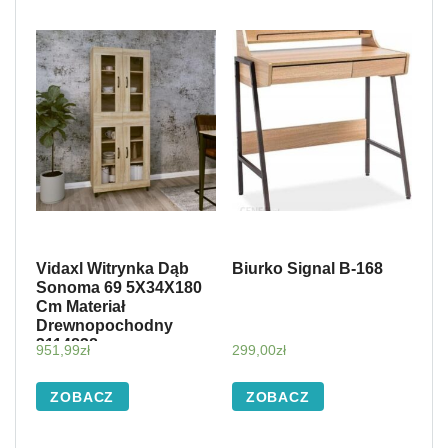
Vidaxl Witrynka Dąb
Biurko Signal B-168
Sonoma 69 5X34X180
Cm Materiał
Drewnopochodny
3114838
951,99
zł
299,00
zł
ZOBACZ
ZOBACZ