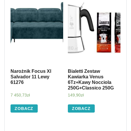
Narożnik Focus Xl
Bialetti Zestaw
Salvador 11 Lewy
Kawiarka Venus
61276
6Tz+Kawy Nocciola
250G+Classico 250G
7 450,73
zł
149,90
zł
ZOBACZ
ZOBACZ