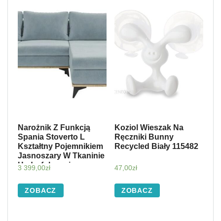
Narożnik Z Funkcją
Koziol Wieszak Na
Spania Stoverto L
Ręczniki Bunny
Kształtny Pojemnikiem
Recycled Biały 115482
Jasnoszary W Tkaninie
Hydrofobowej
3 399,00
zł
47,00
zł
Lewostronny 127276
ZOBACZ
ZOBACZ