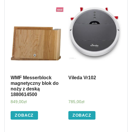
WMF Messerblock
Vileda Vr102
magnetyczny blok do
noży z deską
1880614500
849,00
zł
785,00
zł
ZOBACZ
ZOBACZ