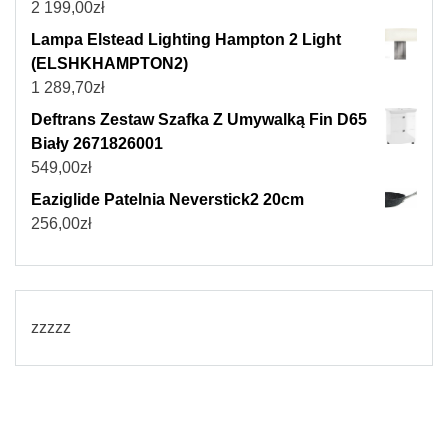
2 199,00
zł
Lampa Elstead Lighting Hampton 2 Light
(ELSHKHAMPTON2)
1 289,70
zł
Deftrans Zestaw Szafka Z Umywalką Fin D65
Biały 2671826001
549,00
zł
Eaziglide Patelnia Neverstick2 20cm
256,00
zł
zzzzz