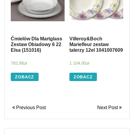
Ćmielów Dla Martglass
Villeroy&Boch
Zestaw Obiadowy 6 22
Mariefleur zestaw
Elsa (151016)
talerzy 12el 1041007609
782,88
zł
1 104,00
zł
ZOBACZ
ZOBACZ
Previous Post
Next Post