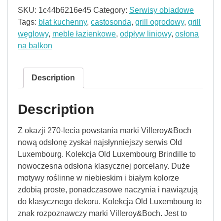
SKU:
1c44b6216e45
Category:
Serwisy obiadowe
Tags:
blat kuchenny
,
castosonda
,
grill ogrodowy
,
grill
węglowy
,
meble łazienkowe
,
odpływ liniowy
,
osłona
na balkon
Description
Description
Z okazji 270-lecia powstania marki Villeroy&Boch
nową odsłonę zyskał najsłynniejszy serwis Old
Luxembourg. Kolekcja Old Luxembourg Brindille to
nowoczesna odsłona klasycznej porcelany. Duże
motywy roślinne w niebieskim i białym kolorze
zdobią proste, ponadczasowe naczynia i nawiązują
do klasycznego dekoru. Kolekcja Old Luxembourg to
znak rozpoznawczy marki Villeroy&Boch. Jest to