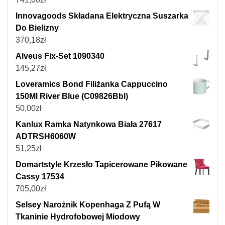
Innovagoods Składana Elektryczna Suszarka
Do Bielizny
370,18
zł
Alveus Fix-Set 1090340
145,27
zł
Loveramics Bond Filiżanka Cappuccino
150Ml River Blue (C09826Bbl)
50,00
zł
Kanlux Ramka Natynkowa Biała 27617
ADTRSH6060W
51,25
zł
Domartstyle Krzesło Tapicerowane Pikowane
Cassy 17534
705,00
zł
Selsey Narożnik Kopenhaga Z Pufą W
Tkaninie Hydrofobowej Miodowy