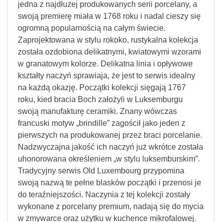
jedna z najdłużej produkowanych serii porcelany, a
swoją premierę miała w 1768 roku i nadal cieszy się
ogromną popularnością na całym świecie.
Zaprojektowana w stylu rokoko, rustykalna kolekcja
została ozdobiona delikatnymi, kwiatowymi wzorami
w granatowym kolorze. Delikatna linia i opływowe
kształty naczyń sprawiaja, że jest to serwis idealny
na każdą okazję. Początki kolekcji sięgają 1767
roku, kied bracia Boch założyli w Luksemburgu
swoją manufakturę ceramiki. Znany wówczas
francuski motyw „brindille” zagościł jako jeden z
pierwszych na produkowanej przez braci porcelanie.
Nadzwyczajna jakość ich naczyń już wkrótce została
uhonorowana określeniem „w stylu luksemburskim”.
Tradycyjny serwis Old Luxembourg przypomina
swoją nazwą te pełne blasków początki i przenosi je
do teraźniejszości. Naczynia z tej kolekcji zostały
wykonane z porcelany premium, nadają się do mycia
w zmywarce oraz użytku w kuchence mikrofalowej.