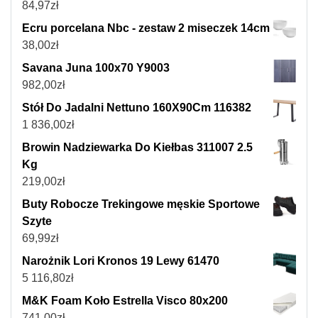
84,97
zł
Ecru porcelana Nbc - zestaw 2 miseczek 14cm
38,00
zł
Savana Juna 100x70 Y9003
982,00
zł
Stół Do Jadalni Nettuno 160X90Cm 116382
1 836,00
zł
Browin Nadziewarka Do Kiełbas 311007 2.5
Kg
219,00
zł
Buty Robocze Trekingowe męskie Sportowe
Szyte
69,99
zł
Narożnik Lori Kronos 19 Lewy 61470
5 116,80
zł
M&K Foam Koło Estrella Visco 80x200
741,00
zł