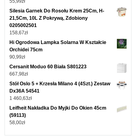
55,99
zł
Silesia Garnek Do Rosołu Krem 25Cm, H-
21,5Cm, 10L Z Pokrywą, Zdobiony
0205002501
158,67
zł
Hi Ogrodowa Lampka Solarna W Kształcie
Orchidei 75cm
90,99
zł
Cersanit Moduo 60 Biała S801223
667,98
zł
Stół Oslo 5 + Krzesła Milano 4 (4Szt.) Zestaw
Dx36A 54541
1 460,63
zł
Leifheit Nakładka Do Myjki Do Okien 45cm
(59113)
58,00
zł