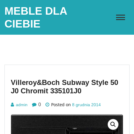
Skip
MEBLE DLA
to
content
CIEBIE
Villeroy&Boch Subway Style 50
J0 Chromit 335101J0
Posted on
0
admin
8 grudnia 2014