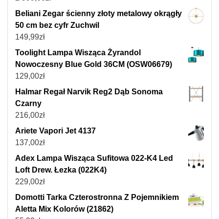
Beliani Zegar ścienny złoty metalowy okrągły
50 cm bez cyfr Zuchwil
149,99
zł
Toolight Lampa Wisząca Żyrandol
Nowoczesny Blue Gold 36CM (OSW06679)
129,00
zł
Halmar Regał Narvik Reg2 Dąb Sonoma
Czarny
216,00
zł
Ariete Vapori Jet 4137
137,00
zł
Adex Lampa Wisząca Sufitowa 022-K4 Led
Loft Drew. Łezka (022K4)
229,00
zł
Domotti Tarka Czterostronna Z Pojemnikiem
Aletta Mix Kolorów (21862)