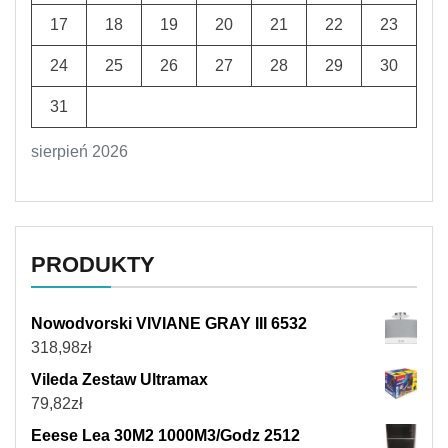
17
18
19
20
21
22
23
24
25
26
27
28
29
30
31
sierpień 2026
PRODUKTY
Nowodvorski VIVIANE GRAY III 6532
318,98
zł
Vileda Zestaw Ultramax
79,82
zł
Eeese Lea 30M2 1000M3/Godz 2512