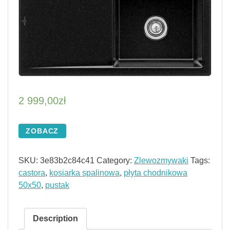
2 999,00
zł
ZOBACZ
SKU:
3e83b2c84c41
Category:
Zlewozmywaki
Tags:
castora
,
kosiarka spalinowa
,
płyta chodnikowa
50x50
,
pustak
Description