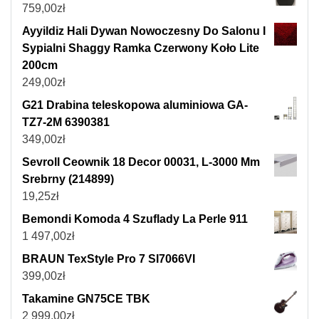
759,00
zł
Ayyildiz Hali Dywan Nowoczesny Do Salonu I
Sypialni Shaggy Ramka Czerwony Koło Lite
200cm
249,00
zł
G21 Drabina teleskopowa aluminiowa GA-
TZ7-2M 6390381
349,00
zł
Sevroll Ceownik 18 Decor 00031, L-3000 Mm
Srebrny (214899)
19,25
zł
Bemondi Komoda 4 Szuflady La Perle 911
1 497,00
zł
BRAUN TexStyle Pro 7 SI7066VI
399,00
zł
Takamine GN75CE TBK
2 999,00
zł