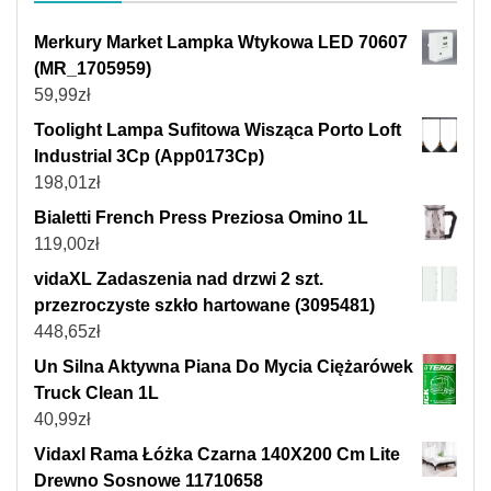
Merkury Market Lampka Wtykowa LED 70607
(MR_1705959)
59,99
zł
Toolight Lampa Sufitowa Wisząca Porto Loft
Industrial 3Cp (App0173Cp)
198,01
zł
Bialetti French Press Preziosa Omino 1L
119,00
zł
vidaXL Zadaszenia nad drzwi 2 szt.
przezroczyste szkło hartowane (3095481)
448,65
zł
Un Silna Aktywna Piana Do Mycia Ciężarówek
Truck Clean 1L
40,99
zł
Vidaxl Rama Łóżka Czarna 140X200 Cm Lite
Drewno Sosnowe 11710658