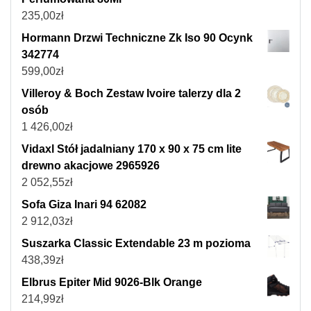
235,00
zł
Hormann Drzwi Techniczne Zk Iso 90 Ocynk
342774
599,00
zł
Villeroy & Boch Zestaw Ivoire talerzy dla 2
osób
1 426,00
zł
Vidaxl Stół jadalniany 170 x 90 x 75 cm lite
drewno akacjowe 2965926
2 052,55
zł
Sofa Giza Inari 94 62082
2 912,03
zł
Suszarka Classic Extendable 23 m pozioma
438,39
zł
Elbrus Epiter Mid 9026-Blk Orange
214,99
zł