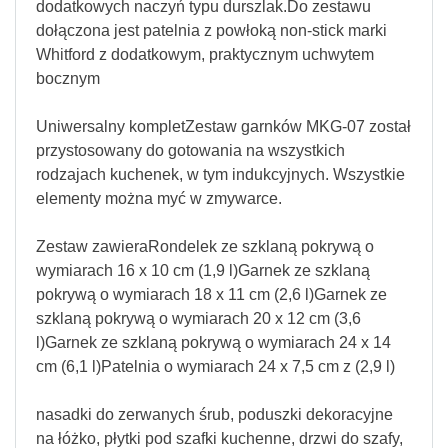
dodatkowych naczyń typu durszlak.Do zestawu
dołączona jest patelnia z powłoką non-stick marki
Whitford z dodatkowym, praktycznym uchwytem
bocznym
Uniwersalny kompletZestaw garnków MKG-07 został
przystosowany do gotowania na wszystkich
rodzajach kuchenek, w tym indukcyjnych. Wszystkie
elementy można myć w zmywarce.
Zestaw zawieraRondelek ze szklaną pokrywą o
wymiarach 16 x 10 cm (1,9 l)Garnek ze szklaną
pokrywą o wymiarach 18 x 11 cm (2,6 l)Garnek ze
szklaną pokrywą o wymiarach 20 x 12 cm (3,6
l)Garnek ze szklaną pokrywą o wymiarach 24 x 14
cm (6,1 l)Patelnia o wymiarach 24 x 7,5 cm z (2,9 l)
nasadki do zerwanych śrub, poduszki dekoracyjne
na łóżko, płytki pod szafki kuchenne, drzwi do szafy,