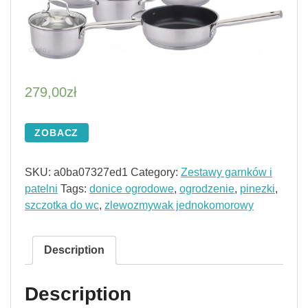
279,00
zł
ZOBACZ
SKU:
a0ba07327ed1
Category:
Zestawy garnków i
patelni
Tags:
donice ogrodowe
,
ogrodzenie
,
pinezki
,
szczotka do wc
,
zlewozmywak jednokomorowy
Description
Description