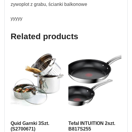
zywoplot z grabu, ścianki balkonowe
yyyyy
Related products
Quid Garnki 3Szt.
Tefal INTUITION 2szt.
(S2700671)
B817S255