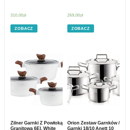
310,00
zł
269,00
zł
ZOBACZ
ZOBACZ
Zilner Garnki Z Powłoką
Orion Zestaw Garnków /
Granitową 6El. White
Garnki 18/10 Anett 10