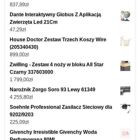
837,99
zł
Dante Interaktywny Globus Z Aplikacją
Zwierzęta Led 21Cm
47,29
zł
House Doctor Zestaw Trzech Koszy Wire
(205340430)
899,00
zł
Zwilling - Zestaw 4 noży w bloku All Star
Czarny 337603000
1 799,00
zł
Narożnik Zorgo Soro 93 Lewy 61349
4 255,80
zł
Soehnle Professional Zasilacz Sieciowy dla
9202/9203
225,09
zł
Givenchy Irresistible Givenchy Woda
Perfumowana 80Ml