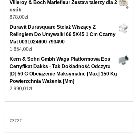
Villeroy & Boch Mariefleur Zestaw talerzy dla 2
osób
678,00
zł
Duravit Durasquare Stelaż Wiszący Z
Relingiem Do Umywalki 66 5X45 1 Cm Czarny
Mat 0031024600 793490
1 654,00
zł
Kern & Sohn Gmbh Waga Platformowa Eos
Certyfikat Dakks - Tak Dokładność Odczytu
[D] 50 G Obciążenie Maksymalne [Max] 150 Kg
Powierzchnia Ważenia [Mm]
2 990,01
zł
zzzzz