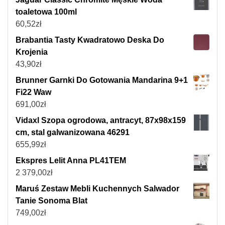
toaletowa 100ml
60,52
zł
Brabantia Tasty Kwadratowo Deska Do
Krojenia
43,90
zł
Brunner Garnki Do Gotowania Mandarina 9+1
Fi22 Waw
691,00
zł
Vidaxl Szopa ogrodowa, antracyt, 87x98x159
cm, stal galwanizowana 46291
655,99
zł
Ekspres Lelit Anna PL41TEM
2 379,00
zł
Maruś Zestaw Mebli Kuchennych Salwador
Tanie Sonoma Blat
749,00
zł