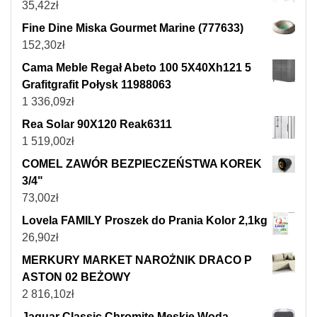
35,42
zł
Fine Dine Miska Gourmet Marine (777633)
152,30
zł
Cama Meble Regał Abeto 100 5X40Xh121 5
Grafitgrafit Połysk 11988063
1 336,09
zł
Rea Solar 90X120 Reak6311
1 519,00
zł
COMEL ZAWÓR BEZPIECZEŃSTWA KOREK
3/4"
73,00
zł
Lovela FAMILY Proszek do Prania Kolor 2,1kg
26,90
zł
MERKURY MARKET NAROŻNIK DRACO P
ASTON 02 BEŻOWY
2 816,10
zł
Jaguar Classic Chromite Męskie Woda