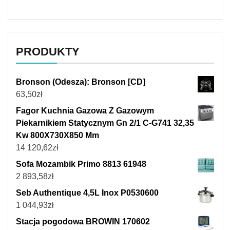
PRODUKTY
Bronson (Odesza): Bronson [CD]
63,50
zł
Fagor Kuchnia Gazowa Z Gazowym
Piekarnikiem Statycznym Gn 2/1 C-G741 32,35
Kw 800X730X850 Mm
14 120,62
zł
Sofa Mozambik Primo 8813 61948
2 893,58
zł
Seb Authentique 4,5L Inox P0530600
1 044,93
zł
Stacja pogodowa BROWIN 170602