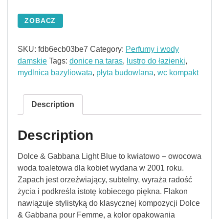
ZOBACZ
SKU:
fdb6ecb03be7
Category:
Perfumy i wody
damskie
Tags:
donice na taras
,
lustro do łazienki
,
mydlnica bazyliowata
,
płyta budowlana
,
wc kompakt
Description
Description
Dolce & Gabbana Light Blue to kwiatowo – owocowa
woda toaletowa dla kobiet wydana w 2001 roku.
Zapach jest orzeźwiający, subtelny, wyraża radość
życia i podkreśla istotę kobiecego piękna. Flakon
nawiązuje stylistyką do klasycznej kompozycji Dolce
& Gabbana pour Femme, a kolor opakowania