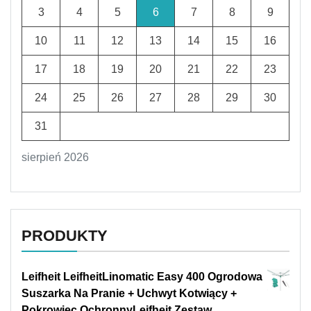
3
4
5
6
7
8
9
10
11
12
13
14
15
16
17
18
19
20
21
22
23
24
25
26
27
28
29
30
31
sierpień 2026
PRODUKTY
Leifheit LeifheitLinomatic Easy 400 Ogrodowa
Suszarka Na Pranie + Uchwyt Kotwiący +
Pokrowiec OchronnyLeifheit Zestaw