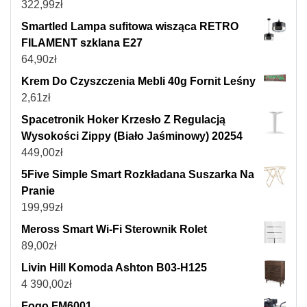
322,99
zł
Smartled Lampa sufitowa wisząca RETRO
FILAMENT szklana E27
64,90
zł
Krem Do Czyszczenia Mebli 40g Fornit Leśny
2,61
zł
Spacetronik Hoker Krzesło Z Regulacją
Wysokości Zippy (Biało Jaśminowy) 20254
449,00
zł
5Five Simple Smart Rozkładana Suszarka Na
Pranie
199,99
zł
Meross Smart Wi-Fi Sterownik Rolet
89,00
zł
Livin Hill Komoda Ashton B03-H125
4 390,00
zł
Fogo FM6001