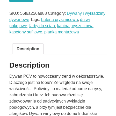
SKU:
56f6a256a888
Category:
Dywany i wykładziny
dywanowe
Tags:
bateria prysznicowa
,
drzwi
pokojowe
,
farby do ścian
,
kabina prysznicowa
,
kasetony sufitowe
,
pianka montażowa
Description
Description
Dywan PCV to nowoczesny trend w dekoratorstwie.
Dlaczego jest na topie? Ze względu na swoje
właściwości. Poliwinyl to materiał odporne na rysy,
zabrudzenia i kurz. Ich budowa różni się
zdecydowanie od tradycyjnych wykładzin
podłogowych, a przy tym jest bezpieczne dla
alergików. Dywan winylowy do domu Indiańskie