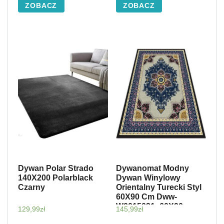
ZOBACZ
ZOBACZ
Dywan Polar Strado
Dywanomat Modny
140X200 Polarblack
Dywan Winylowy
Czarny
Orientalny Turecki Styl
60X90 Cm Dww-
W0015031_60X90
129,99
zł
145,99
zł