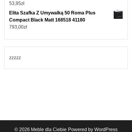
53,95
zł
Elita Szafka Z Umywalką 50 Roma Plus
Compact Black Matt 168518 41180
793,00
zł
zzzzz
© 2026
Meble dla Ciebie
Powered by WordPress