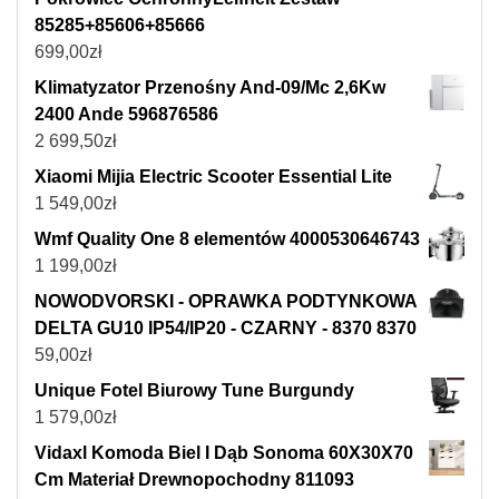
85285+85606+85666
699,00
zł
Klimatyzator Przenośny And-09/Mc 2,6Kw
2400 Ande 596876586
2 699,50
zł
Xiaomi Mijia Electric Scooter Essential Lite
1 549,00
zł
Wmf Quality One 8 elementów 4000530646743
1 199,00
zł
NOWODVORSKI - OPRAWKA PODTYNKOWA
DELTA GU10 IP54/IP20 - CZARNY - 8370 8370
59,00
zł
Unique Fotel Biurowy Tune Burgundy
1 579,00
zł
Vidaxl Komoda Biel I Dąb Sonoma 60X30X70
Cm Materiał Drewnopochodny 811093