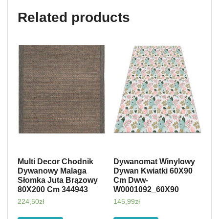
Related products
Multi Decor Chodnik
Dywanomat Winylowy
Dywanowy Malaga
Dywan Kwiatki 60X90
Słomka Juta Brązowy
Cm Dww-
80X200 Cm 344943
W0001092_60X90
224,50
zł
145,99
zł