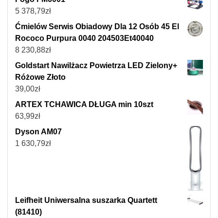
5 378,79
zł
Ćmielów Serwis Obiadowy Dla 12 Osób 45 El
Rococo Purpura 0040 204503Et40040
8 230,88
zł
Goldstart Nawilżacz Powietrza LED Zielony+
Różowe Złoto
39,00
zł
ARTEX TCHAWICA DŁUGA min 10szt
63,99
zł
Dyson AM07
1 630,79
zł
Leifheit Uniwersalna suszarka Quartett
(81410)