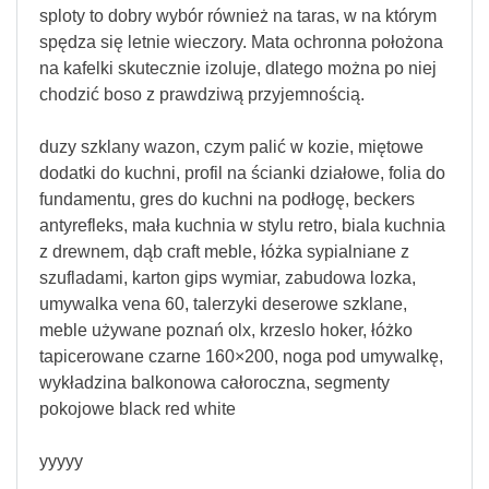
sploty to dobry wybór również na taras, w na którym
spędza się letnie wieczory. Mata ochronna położona
na kafelki skutecznie izoluje, dlatego można po niej
chodzić boso z prawdziwą przyjemnością.
duzy szklany wazon, czym palić w kozie, miętowe
dodatki do kuchni, profil na ścianki działowe, folia do
fundamentu, gres do kuchni na podłogę, beckers
antyrefleks, mała kuchnia w stylu retro, biala kuchnia
z drewnem, dąb craft meble, łóżka sypialniane z
szufladami, karton gips wymiar, zabudowa lozka,
umywalka vena 60, talerzyki deserowe szklane,
meble używane poznań olx, krzeslo hoker, łóżko
tapicerowane czarne 160×200, noga pod umywalkę,
wykładzina balkonowa całoroczna, segmenty
pokojowe black red white
yyyyy