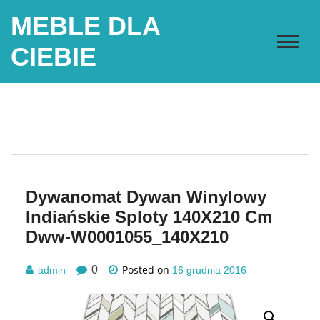
Skip
MEBLE DLA
to
content
CIEBIE
Dywanomat Dywan Winylowy
Indiańskie Sploty 140X210 Cm
Dww-W0001055_140X210
Posted on
0
admin
16 grudnia 2016