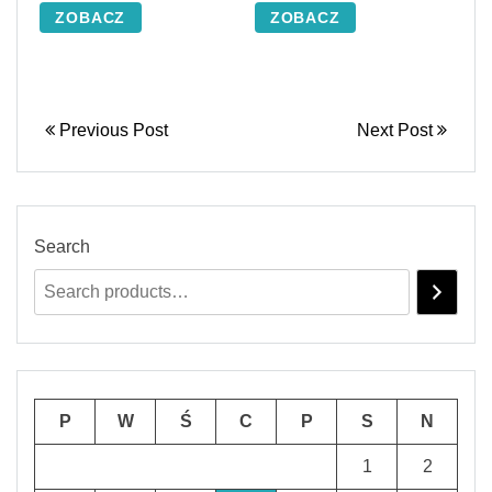
ZOBACZ
ZOBACZ
Previous Post
Next Post
Search
P
W
Ś
C
P
S
N
1
2